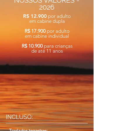
NOSSOS VALORES -
COMPLETA
2026
para você conhecer um dos
R$ 12.900
por adulto
destinos mais belos do Brasil
em cabine dupla
R$ 17.900
por adulto
em cabine individual
R$ 10.900
para crianças
de até 11 anos
INCLUSO:
_ Traslados terrestres;