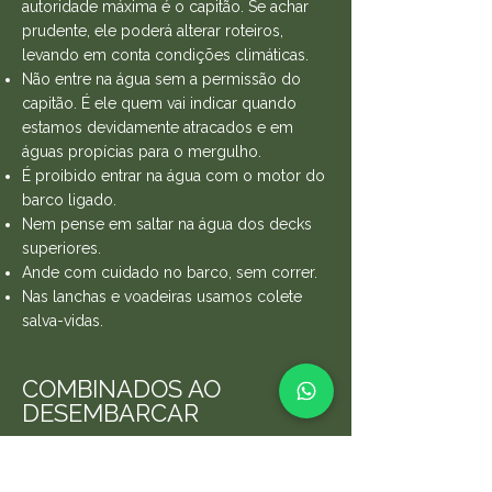
autoridade máxima é o capitão. Se achar
é o capitão. Se achar prudente, 
Por uma questão de segurança no 
ele poderá alterar roteiros, 
prudente, ele poderá alterar ro
teiros,
ambiente digital, evite postar fotos 
levando em conta condições 
levando em conta condições climáticas.
em que apareçam crianças.  
climáticas.  
Não entre na água sem a permissão do
Não entre na água sem a 
capitão. É ele quem vai indicar quando
permissão do capitão. É ele quem 
estamos devidamente atracados e em
vai indicar quando estamos 
águas propícias para o mergulho.
devidamente atracados e em 
águas propícias para o mergulho. 
É proibido entrar na água com o motor do
É proibido entrar na água com o 
barco ligado.
motor do barco ligado.   
Nem pense em saltar na água dos decks
Nem pense em saltar na água dos 
superiores.
decks superiores.  
Ande com cuidado no barco, sem correr.
Ande com cuidado no barco, sem 
Nas lanchas e voadeiras usamos colete
correr.    
salva-vidas.
Nas lanchas e voadeiras usamos 
colete salva-vidas.  
COMBINADOS AO
Combinados ao desembarcar 
Estaremos viajando em um ambiente 
DESEMBARCAR
natural, habitat de animais selvagens, 
mas o risco de acontecer algum 
incidente é extremamente baixo se 
Estaremos viajando em um ambiente
tomarmos alguns cuidados: 